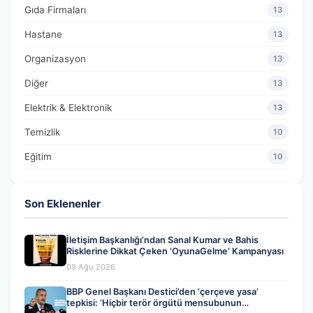
Gıda Firmaları
13
Hastane
13
Organizasyon
13
Diğer
13
Elektrik & Elektronik
13
Temizlik
10
Eğitim
10
Son Eklenenler
İletişim Başkanlığı’ndan Sanal Kumar ve Bahis
Risklerine Dikkat Çeken ‘OyunaGelme’ Kampanyası
09 Ağu 2026
BBP Genel Başkanı Destici’den ‘çerçeve yasa’
tepkisi: ‘Hiçbir terör örgütü mensubunun