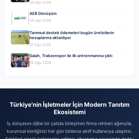
affedilmesi kabul edilemez’
08 Ağu 2026
AEB Dönüşüm
08 Ağu 2026
Tarımsal destek ödemeleri bugün üreticilerin
hesaplarına aktarılıyor
07 Ağu 2026
Salah, Trabzonspor ile ilk antrenmanına çıktı
06 Ağu 2026
Türkiye’nin İşletmeler İçin Modern Tanıtım
Ekosistemi
İş dünyasını dijital bir çatıda birleştiren firma rehberi ağımızla,
kurumsal kimliğinizi her gün binlerce aktif kullanıcıya ulaştırın.
Sektörel olarak kategorize edilmiş altyapımız sayesinde doğru