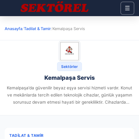
☰
Anasayfa
/
Tadilat & Tamir
/
Kemalpaşa Servis
Sektörler
Kemalpaşa Servis
Kemalpaşa’da güvenilir beyaz eşya servisi hizmeti vardır. Konut
ve mekânlarda tercih edilen teknolojik cihazlar, günlük yaşamın
sorunsuz devam etmesi hayati bir gerekliliktir. Cihazlarda
meydana gelen sorunlar ve verim kayıpları, doğru zamanda ya
da profesyonel destek...
TADILAT & TAMIR