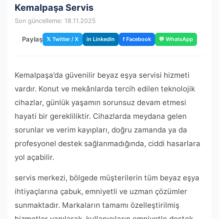
Kemalpaşa Servis
Son güncelleme: 18.11.2025
Paylaş
𝕏 Twitter / X
in LinkedIn
f Facebook
💬 WhatsApp
Kemalpaşa’da güvenilir beyaz eşya servisi hizmeti
vardır. Konut ve mekânlarda tercih edilen teknolojik
cihazlar, günlük yaşamın sorunsuz devam etmesi
hayati bir gerekliliktir. Cihazlarda meydana gelen
sorunlar ve verim kayıpları, doğru zamanda ya da
profesyonel destek sağlanmadığında, ciddi hasarlara
yol açabilir.
servis merkezi, bölgede müşterilerin tüm beyaz eşya
ihtiyaçlarına çabuk, emniyetli ve uzman çözümler
sunmaktadır. Markaların tamamı özelleştirilmiş
hizmetler yapılarak, kullanıcıların emniyetle destek