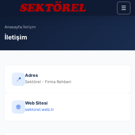
☰
Anasayfa
/
İletişim
İletişim
Adres
📍
Sektörel - Firma Rehberi
Web Sitesi
🌐
sektorel.web.tr