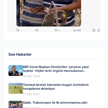
Son Haberler
BBP Genel Başkanı Destici’den ‘çerçeve yasa’
tepkisi: ‘Hiçbir terör örgütü mensubunun
affedilmesi kabul edilemez’
08 Ağu 2026
Tarımsal destek ödemeleri bugün üreticilerin
hesaplarına aktarılıyor
07 Ağu 2026
Salah, Trabzonspor ile ilk antrenmanına çıktı
06 Ağu 2026