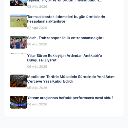
tepkisi: ‘Hiçbir terör örgütü mensubunun
affedilmesi kabul edilemez’
08 Ağu 2026
Tarımsal destek ödemeleri bugün üreticilerin
hesaplarına aktarılıyor
07 Ağu 2026
Salah, Trabzonspor ile ilk antrenmanına çıktı
06 Ağu 2026
Yıllar Süren Bekleyişin Ardından Anıtkabir’e
Duygusal Ziyaret
06 Ağu 2026
Meclis’ten Terörle Mücadele Sürecinde Yeni Adım:
Çerçeve Yasa Kabul Edildi
05 Ağu 2026
Yatırım araçlarının haftalık performansı nasıl oldu?
04 Ağu 2026