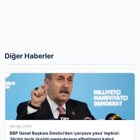
Diğer Haberler
08 Ağu 2026
BBP Genel Başkanı Destici’den ‘çerçeve yasa’ tepkisi:
‘Hiçbir terör örgütü mensubunun affedilmesi kabul