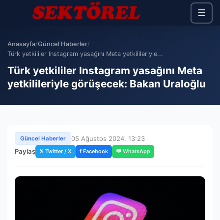
☰
Anasayfa
/
Güncel Haberler
/
Türk yetkililer Instagram yasağını Meta yetkilileriyle...
Türk yetkililer Instagram yasağını Meta
yetkilileriyle görüşecek: Bakan Uraloğlu
05 Ağustos 2024, 13:23
Güncel Haberler
Paylaş
𝕏 Twitter / X
f Facebook
💬 WhatsApp