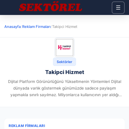
☰
Anasayfa
/
Reklam Firmaları
/
Takipci Hizmet
Sektörler
Takipci Hizmet
Dijital Platform Görünürlüğünü Yükseltmenin Yöntemleri Dijital
dünyada varlık göstermek günümüzde sadece paylaşım
yapmakla sınırlı sayılmaz. Milyonlarca kullanıcının yer aldığı
platformlarda dikkat edilmek adına stratejik adımlar atmak şarttır.
Bilhassa yeni girişimciler yönünden doğal ilerleme yolu oldukça...
REKLAM FIRMALARI