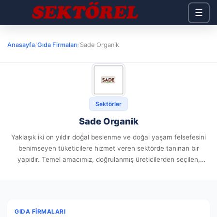
☰
Anasayfa
/
Gıda Firmaları
/
Sade Organik
Sektörler
Sade Organik
Yaklaşık iki on yıldır doğal beslenme ve doğal yaşam felsefesini
benimseyen tüketicilere hizmet veren sektörde tanınan bir
yapıdır. Temel amacımız, doğrulanmış üreticilerden seçilen,
sertifikalı organik ve doğal gıda ürünlerini geniş bir yelpazede
müşterilerimizle buluşturmaktır. Sunulan...
GIDA FIRMALARI