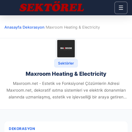
☰
Anasayfa
/
Dekorasyon
/
Maxroom Heating & Electricity
Sektörler
Maxroom Heating & Electricity
Maxroom.net - Estetik ve Fonksiyonel Çözümlerin Adresi
Maxroom.net, dekoratif ısıtma sistemleri ve elektrik donanımları
alanında uzmanlaşmış, estetik ve işlevselliği bir araya getiren
ürünleriyle mekanlara değer katan bir platformdur. İtalyan ve
İspanyol üreticilerle başlayan yolculuğu, bugün...
DEKORASYON