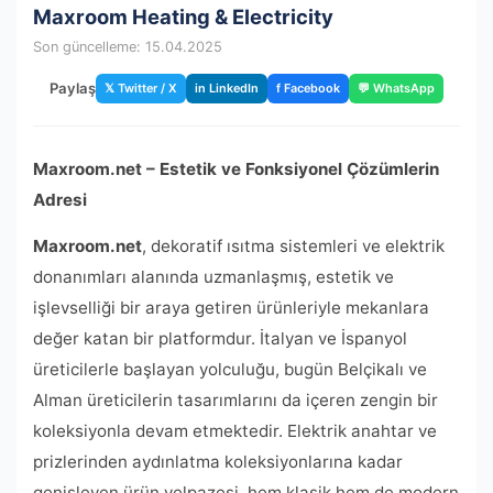
Maxroom Heating & Electricity
Son güncelleme: 15.04.2025
Paylaş
𝕏 Twitter / X
in LinkedIn
f Facebook
💬 WhatsApp
Maxroom.net – Estetik ve Fonksiyonel Çözümlerin
Adresi
Maxroom.net
, dekoratif ısıtma sistemleri ve elektrik
donanımları alanında uzmanlaşmış, estetik ve
işlevselliği bir araya getiren ürünleriyle mekanlara
değer katan bir platformdur. İtalyan ve İspanyol
üreticilerle başlayan yolculuğu, bugün Belçikalı ve
Alman üreticilerin tasarımlarını da içeren zengin bir
koleksiyonla devam etmektedir. Elektrik anahtar ve
prizlerinden aydınlatma koleksiyonlarına kadar
genişleyen ürün yelpazesi, hem klasik hem de modern