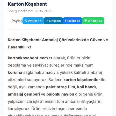
Karton Köşebent
Son güncelleme: 12.06.2025
Paylaş
𝕏 Twitter / X
in LinkedIn
f Facebook
💬 WhatsApp
Karton Köşebent: Ambalaj Çözümlerinizde Güven ve
Dayanıklılık!
kartonkosebent.com.tr
olarak, ürünlerinizin
depolama ve sevkiyat süreçlerinde maksimum
koruma
sağlamak amacıyla yüksek kaliteli ambalaj
çözümleri sunuyoruz. Sadece
karton köşebentler
ile
değil, aynı zamanda
palet streç film
,
koli bandı
,
ambalaj çemberi
ve
balonlu naylon
gibi geniş ürün
yelpazemizle işletmenizin tüm ambalaj ihtiyaçlarını
karşılıyoruz. Ürünlerinizin taşıma sırasında
oluşabilecek darbe, ezilme ve deformasyon gibi