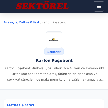
☰
Anasayfa
/
Matbaa & Baskı
/
Karton Köşebent
Sektörler
Karton Köşebent
Karton Köşebent: Ambalaj Çözümlerinizde Güven ve Dayanıklılık!
kartonkosebent.com.tr olarak, ürünlerinizin depolama ve
sevkiyat süreçlerinde maksimum koruma sağlamak amacıyla
yüksek kaliteli ambalaj çözümleri sunuyoruz. Sadece karton
köşebentler ile değil, aynı zamanda palet streç film, koli bandı,...
MATBAA & BASKI