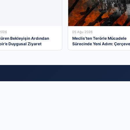
2026
05 Ağu 2026
 Süren Bekleyişin Ardından
Meclis’ten Terörle Mücadele
bir’e Duygusal Ziyaret
Sürecinde Yeni Adım: Çerçev
Kabul Edildi
ye’nin İşletmeler İçin Modern Tanıtım Ekos
al bir çatıda birleştiren firma rehberi ağımızla, kurumsal kimliğinizi her
ırın. Sektörel olarak kategorize edilmiş altyapımız sayesinde doğru mü
abilir ve marka bilinirliğinizi profesyonelce artırabilirsiniz. Vakit kay
rmanızı sisteme ekleyerek dijital reklam bütçenizi verimli kullanın v
ı bugün değerlendirmeye başlayın. Profesyonel dijital varlık için doğr