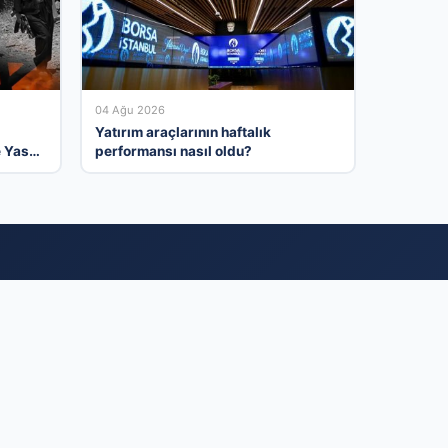
04 Ağu 2026
Yatırım araçlarının haftalık
e Yasa
performansı nasıl oldu?
istemi
 gün binlerce aktif
şteri kitlesine en
betmeden kaydınızı
e organik büyümenin
u yerdesiniz.