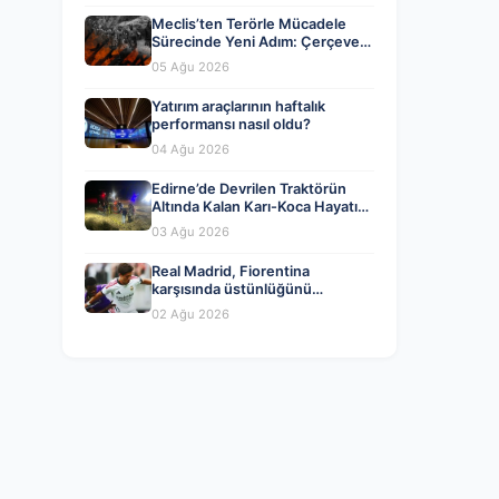
Meclis’ten Terörle Mücadele
Sürecinde Yeni Adım: Çerçeve
Yasa Kabul Edildi
05 Ağu 2026
Yatırım araçlarının haftalık
performansı nasıl oldu?
04 Ağu 2026
Edirne’de Devrilen Traktörün
Altında Kalan Karı-Koca Hayatını
Kaybetti
03 Ağu 2026
Real Madrid, Fiorentina
karşısında üstünlüğünü
koruyamadı!
02 Ağu 2026