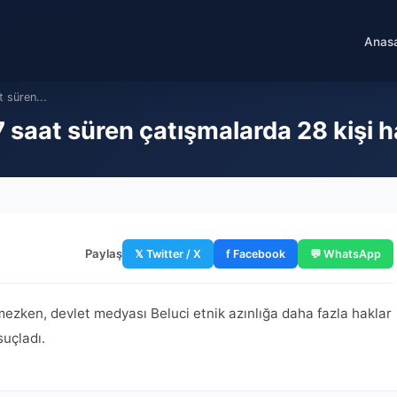
Anas
 süren...
 saat süren çatışmalarda 28 kişi h
Paylaş
𝕏 Twitter / X
f Facebook
💬 WhatsApp
mezken, devlet medyası Beluci etnik azınlığa daha fazla haklar
suçladı.