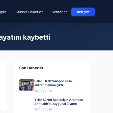
ayfa
Güncel Haberler
Sektörler
İletişim
ayatını kaybetti
Son Haberler
Salah, Trabzonspor ile ilk
antrenmanına çıktı
06 Ağu 2026
Yıllar Süren Bekleyişin Ardından
Anıtkabir’e Duygusal Ziyaret
06 Ağu 2026