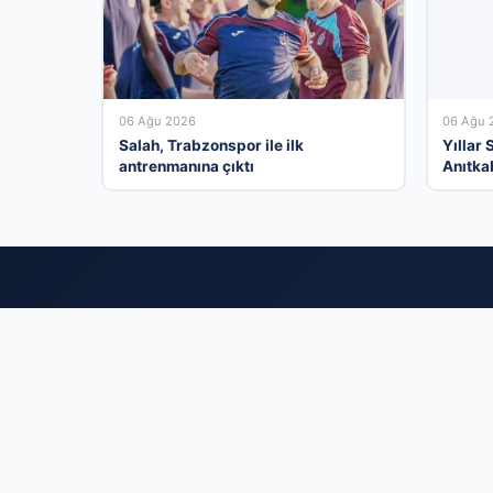
06 Ağu 2026
06 Ağu 
Salah, Trabzonspor ile ilk
Yıllar
antrenmanına çıktı
Anıtka
Türki
İş dünyasını dijit
kullanıcıya ulaşt
hızlı yoldan ulaş
gerçekleştirin, fi
avantajların