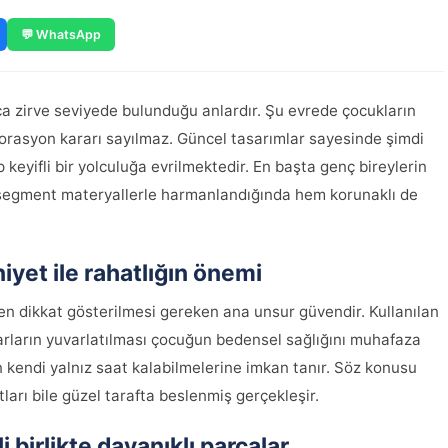
💬 WhatsApp
a zirve seviyede bulunduğu anlardır. Şu evrede çocukların
korasyon kararı sayılmaz. Güncel tasarımlar sayesinde şimdi
keyifli bir yolculuğa evrilmektedir. En başta genç bireylerin
st segment materyallerle harmanlandığında hem korunaklı de
yet ile rahatlığın önemi
n dikkat gösterilmesi gereken ana unsur güvendir. Kullanılan
narların yuvarlatılması çocuğun bedensel sağlığını muhafaza
n kendi yalnız saat kalabilmelerine imkan tanır. Söz konusu
arı bile güzel tarafta beslenmiş gerçekleşir.
 birlikte dayanıklı parçalar