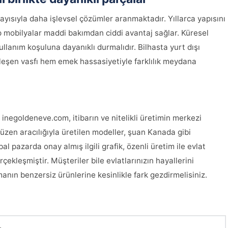
yısıyla daha işlevsel çözümler aranmaktadır. Yıllarca yapısını
mobilyalar maddi bakımdan ciddi avantaj sağlar. Küresel
ullanım koşuluna dayanıklı durmalıdır. Bilhasta yurt dışı
ileşen vasfı hem emek hassasiyetiyle farklılık meydana
n inegoldeneve.com, itibarın ve nitelikli üretimin merkezi
üzen aracılığıyla üretilen modeller, şuan Kanada gibi
l pazarda onay almış ilgili grafik, özenli üretim ile evlat
ekleşmiştir. Müşteriler bile evlatlarınızın hayallerini
anın benzersiz ürünlerine kesinlikle fark gezdirmelisiniz.