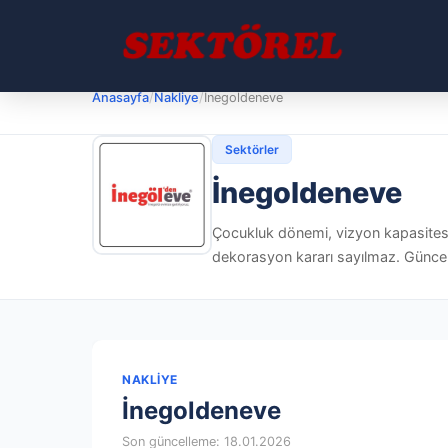
Anasayfa
/
Nakliye
/
İnegoldeneve
Sektörler
İnegoldeneve
Çocukluk dönemi, vizyon kapasitesin
dekorasyon kararı sayılmaz. Güncel 
NAKLIYE
İnegoldeneve
Son güncelleme: 18.01.2026