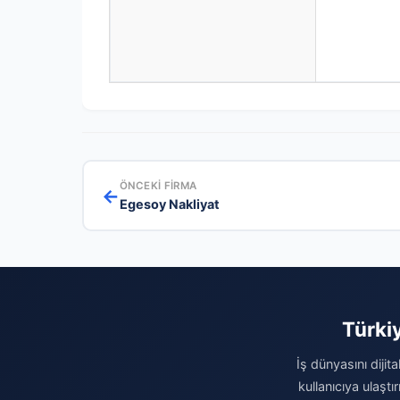
ÖNCEKI FIRMA
←
Egesoy Nakliyat
Türki
İş dünyasını dijit
kullanıcıya ulaşt