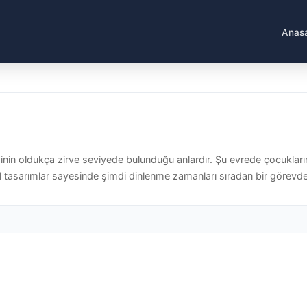
Anas
in oldukça zirve seviyede bulunduğu anlardır. Şu evrede çocukların 
tasarımlar sayesinde şimdi dinlenme zamanları sıradan bir görevden çı