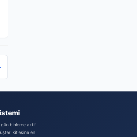
→
istemi
 gün binlerce aktif
şteri kitlesine en