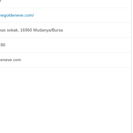
e
inegoldeneve.com/
 has sokak, 16960 Mudanya/Bursa
 80
deneve.com