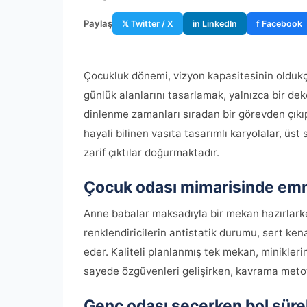
Paylaş
𝕏 Twitter / X
in LinkedIn
f Facebook
Çocukluk dönemi, vizyon kapasitesinin oldukç
günlük alanlarını tasarlamak, yalnızca bir de
dinlenme zamanları sıradan bir görevden çıkıp 
hayali bilinen vasıta tasarımlı karyolalar, ü
zarif çıktılar doğurmaktadır.
Çocuk odası
mimarisinde emni
Anne babalar maksadıyla bir mekan hazırlarke
renklendiricilerin antistatik durumu, sert ke
eder. Kaliteli planlanmış tek mekan, minikleri
sayede özgüvenleri gelişirken, kavrama metotl
Genç odası
seçerken bol süreli