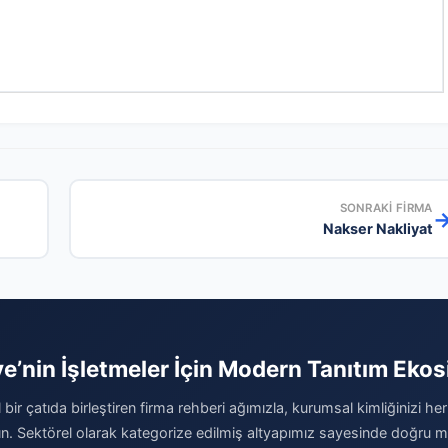
SONRAKI FIRMA
Nakser Nakliyat
ye’nin İşletmeler İçin Modern Tanıtım Ekos
al bir çatıda birleştiren firma rehberi ağımızla, kurumsal kimliğinizi her
ırın. Sektörel olarak kategorize edilmiş altyapımız sayesinde doğru mü