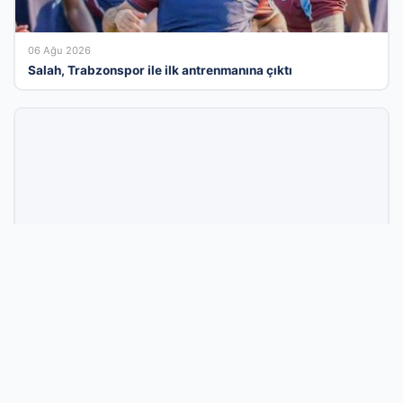
06 Ağu 2026
Salah, Trabzonspor ile ilk antrenmanına çıktı
06 Ağu 2026
Yıllar Süren Bekleyişin Ardından Anıtkabir’e Duygusal
Ziyaret