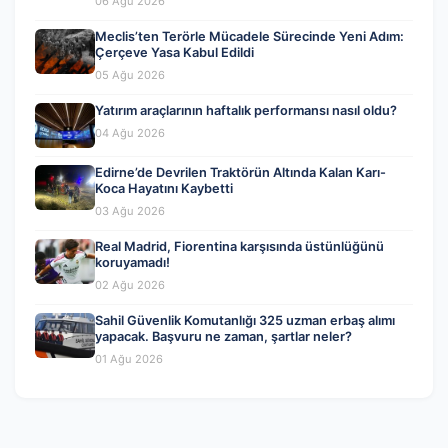
06 Ağu 2026
Meclis’ten Terörle Mücadele Sürecinde Yeni Adım:
Çerçeve Yasa Kabul Edildi
05 Ağu 2026
Yatırım araçlarının haftalık performansı nasıl oldu?
04 Ağu 2026
Edirne’de Devrilen Traktörün Altında Kalan Karı-
Koca Hayatını Kaybetti
03 Ağu 2026
Real Madrid, Fiorentina karşısında üstünlüğünü
koruyamadı!
02 Ağu 2026
Sahil Güvenlik Komutanlığı 325 uzman erbaş alımı
yapacak. Başvuru ne zaman, şartlar neler?
01 Ağu 2026