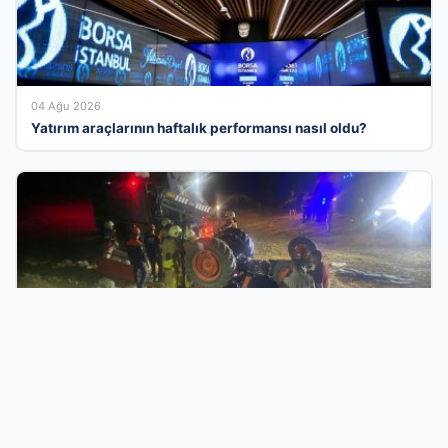
04 Ağu 2026
Yatırım araçlarının haftalık performansı nasıl oldu?
03 Ağu 2026
Edirne’de Devrilen Traktörün Altında Kalan Karı-Koca
Hayatını Kaybetti