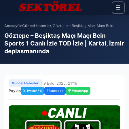
☰
Anasayfa
/
Güncel Haberler
/
Göztepe – Beşiktaş Maçı Maçı Bein...
Göztepe – Beşiktaş Maçı Maçı Bein
Sports 1 Canlı İzle TOD İzle | Kartal, İzmir
deplasmanında
19 Eylül 2025, 21:16
Güncel Haberler
Paylaş
𝕏 Twitter / X
f Facebook
💬 WhatsApp