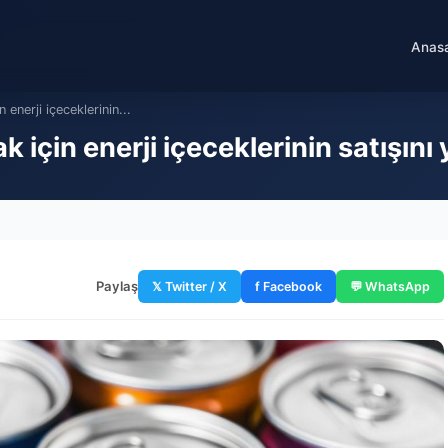
Anas
enerji içeceklerinin...
için enerji içeceklerinin satışını
Paylaş
𝕏 Twitter / X
f Facebook
💬 WhatsApp