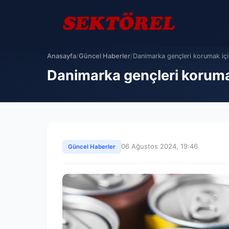
Anasayfa
/
Güncel Haberler
/
Danimarka gençleri korumak için 
Danimarka gençleri korumak 
06 Ağustos 2024, 19:46
Güncel Haberler