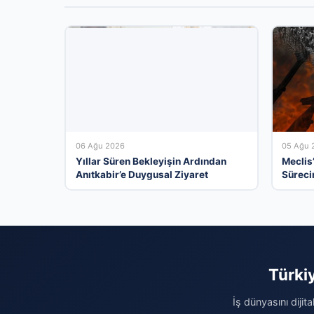
06 Ağu 2026
05 Ağu 
Yıllar Süren Bekleyişin Ardından
Meclis
Anıtkabir’e Duygusal Ziyaret
Süreci
Kabul 
Türki
İş dünyasını dijit