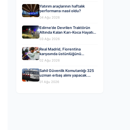
Yatırım araçlarının haftalık
performansı nasıl oldu?
04 Ağu 2026
Edirne’de Devrilen Traktörün
Altında Kalan Karı-Koca Hayatını
Kaybetti
03 Ağu 2026
Real Madrid, Fiorentina
karşısında üstünlüğünü
koruyamadı!
02 Ağu 2026
Sahil Güvenlik Komutanlığı 325
uzman erbaş alımı yapacak.
Başvuru ne zaman, şartlar neler?
01 Ağu 2026