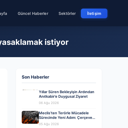
ayfa
Güncel Haberler
Sektörler
İletişim
 yasaklamak istiyor
Son Haberler
Yıllar Süren Bekleyişin Ardından
Anıtkabir’e Duygusal Ziyaret
06 Ağu 2026
Meclis’ten Terörle Mücadele
Sürecinde Yeni Adım: Çerçeve
Yasa Kabul Edildi
05 Ağu 2026