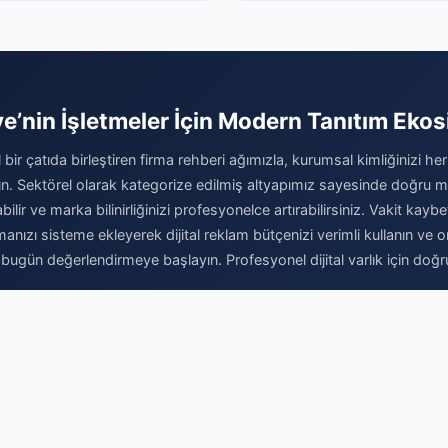
ye’nin İşletmeler İçin Modern Tanıtım Ekos
al bir çatıda birleştiren firma rehberi ağımızla, kurumsal kimliğinizi her
ırın. Sektörel olarak kategorize edilmiş altyapımız sayesinde doğru mü
abilir ve marka bilinirliğinizi profesyonelce artırabilirsiniz. Vakit kay
rmanızı sisteme ekleyerek dijital reklam bütçenizi verimli kullanın v
ı bugün değerlendirmeye başlayın. Profesyonel dijital varlık için doğr
Firma Ekle
© 2026 Sektörel - Firma Rehberi. Tüm hakları saklıdır.