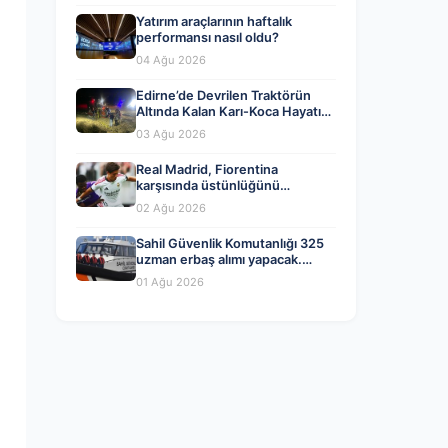
Yatırım araçlarının haftalık
performansı nasıl oldu?
04 Ağu 2026
Edirne’de Devrilen Traktörün
Altında Kalan Karı-Koca Hayatını
Kaybetti
03 Ağu 2026
Real Madrid, Fiorentina
karşısında üstünlüğünü
koruyamadı!
02 Ağu 2026
Sahil Güvenlik Komutanlığı 325
uzman erbaş alımı yapacak.
Başvuru ne zaman, şartlar neler?
01 Ağu 2026