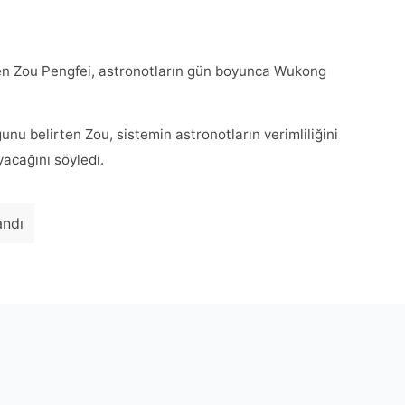
en Zou Pengfei, astronotların gün boyunca Wukong
nu belirten Zou, sistemin astronotların verimliliğini
yacağını söyledi.
andı