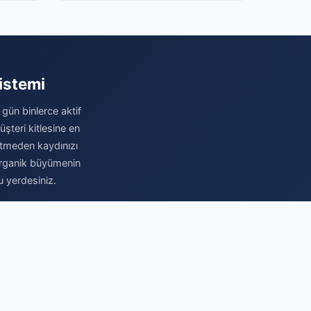
istemi
 gün binlerce aktif
şteri kitlesine en
betmeden kaydınızı
e organik büyümenin
u yerdesiniz.