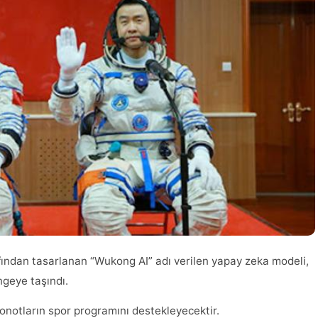
afından tasarlanan “Wukong AI” adı verilen yapay zeka modeli,
geye taşındı.
notların spor programını destekleyecektir.