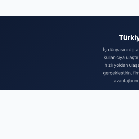
Türki
İş dünyasını dijit
kullanıcıya ulaşt
hızlı yoldan ulaş
gerçekleştirin, fi
avantajların