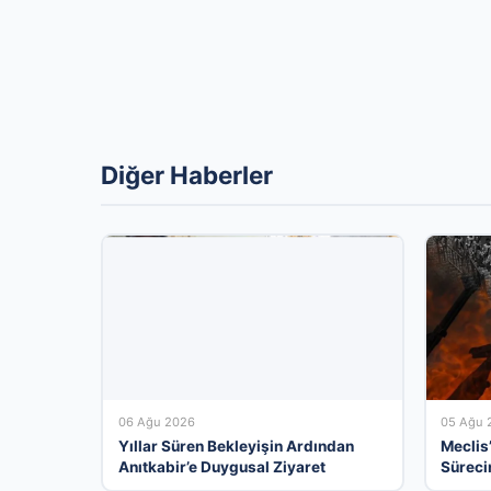
Diğer Haberler
06 Ağu 2026
05 Ağu 
Yıllar Süren Bekleyişin Ardından
Meclis
Anıtkabir’e Duygusal Ziyaret
Süreci
Kabul 