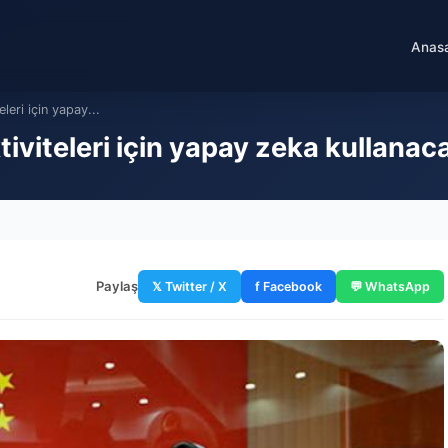
Anas
eleri için yapay...
tiviteleri için yapay zeka kullanac
Paylaş
𝕏 Twitter / X
f Facebook
💬 WhatsApp