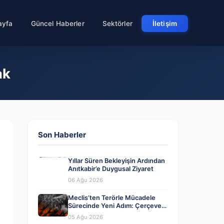
ayfa
Güncel Haberler
Sektörler
İletişim
ak
Son Haberler
Yıllar Süren Bekleyişin Ardından
Anıtkabir’e Duygusal Ziyaret
06 Ağu 2026
Meclis’ten Terörle Mücadele
Sürecinde Yeni Adım: Çerçeve
Yasa Kabul Edildi
05 Ağu 2026