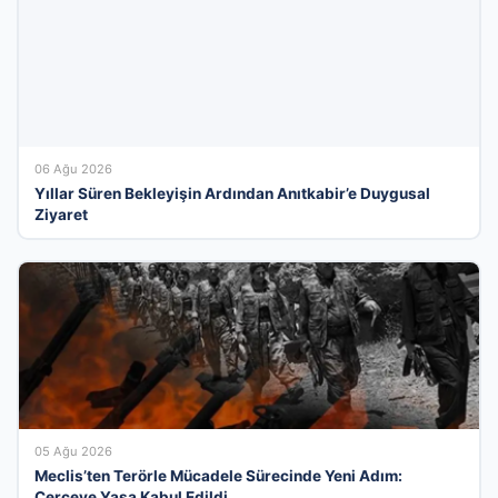
06 Ağu 2026
Yıllar Süren Bekleyişin Ardından Anıtkabir’e Duygusal
Ziyaret
05 Ağu 2026
Meclis’ten Terörle Mücadele Sürecinde Yeni Adım:
Çerçeve Yasa Kabul Edildi