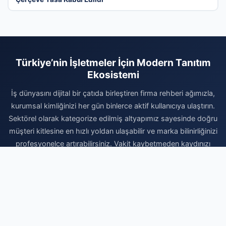
Türkiye’nin İşletmeler İçin Modern Tanıtım
Ekosistemi
İş dünyasını dijital bir çatıda birleştiren firma rehberi ağımızla,
kurumsal kimliğinizi her gün binlerce aktif kullanıcıya ulaştırın.
Sektörel olarak kategorize edilmiş altyapımız sayesinde doğru
müşteri kitlesine en hızlı yoldan ulaşabilir ve marka bilinirliğinizi
profesyonelce artırabilirsiniz. Vakit kaybetmeden kaydınızı
gerçekleştirin, firmanızı sisteme ekleyerek dijital reklam
bütçenizi verimli kullanın ve organik büyümenin avantajlarını
bugün değerlendirmeye başlayın. Profesyonel dijital varlık için
doğru yerdesiniz.
Firma Ekle