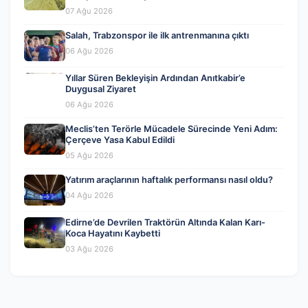
07 Ağu 2026
Salah, Trabzonspor ile ilk antrenmanına çıktı
06 Ağu 2026
Yıllar Süren Bekleyişin Ardından Anıtkabir’e
Duygusal Ziyaret
06 Ağu 2026
Meclis’ten Terörle Mücadele Sürecinde Yeni Adım:
Çerçeve Yasa Kabul Edildi
05 Ağu 2026
Yatırım araçlarının haftalık performansı nasıl oldu?
04 Ağu 2026
Edirne’de Devrilen Traktörün Altında Kalan Karı-
Koca Hayatını Kaybetti
03 Ağu 2026