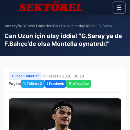
☰
Anasayfa
/
Güncel Haberler
/
Can Uzun için olay iddia! “G.Saray...
Can Uzun için olay iddia! “G.Saray ya da
F.Bahçe’de olsa Montella oynatırdı!”
15 Haziran 2026, 06:24
Güncel Haberler
Paylaş
𝕏 Twitter / X
f Facebook
💬 WhatsApp