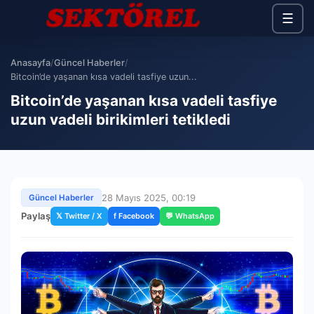
☰
Anasayfa
/
Güncel Haberler
/
Bitcoin’de yaşanan kısa vadeli tasfiye uzun...
Bitcoin’de yaşanan kısa vadeli tasfiye
uzun vadeli birikimleri tetikledi
28 Mayıs 2025, 00:19
Güncel Haberler
Paylaş
𝕏 Twitter / X
f Facebook
💬 WhatsApp