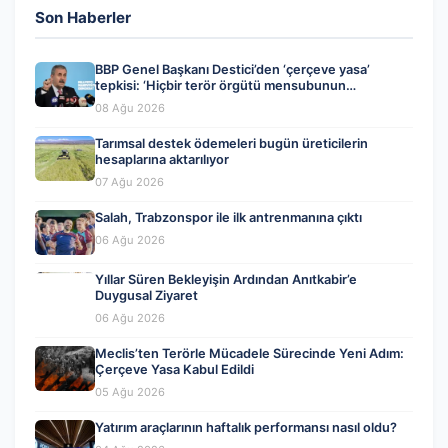
Son Haberler
BBP Genel Başkanı Destici’den ‘çerçeve yasa’
tepkisi: ‘Hiçbir terör örgütü mensubunun
affedilmesi kabul edilemez’
08 Ağu 2026
Tarımsal destek ödemeleri bugün üreticilerin
hesaplarına aktarılıyor
07 Ağu 2026
Salah, Trabzonspor ile ilk antrenmanına çıktı
06 Ağu 2026
Yıllar Süren Bekleyişin Ardından Anıtkabir’e
Duygusal Ziyaret
06 Ağu 2026
Meclis’ten Terörle Mücadele Sürecinde Yeni Adım:
Çerçeve Yasa Kabul Edildi
05 Ağu 2026
Yatırım araçlarının haftalık performansı nasıl oldu?