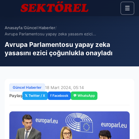
☰
Anasayfa
/
Güncel Haberler
/
Avrupa Parlamentosu yapay zeka yasasını ezici...
Avrupa Parlamentosu yapay zeka
yasasını ezici çoğunlukla onayladı
18 Mart 2024, 05:14
Güncel Haberler
Paylaş
𝕏 Twitter / X
f Facebook
💬 WhatsApp