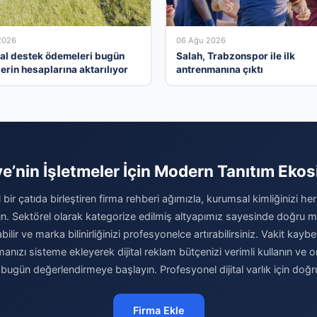
2026
06 Ağu 2026
al destek ödemeleri bugün
Salah, Trabzonspor ile ilk
lerin hesaplarına aktarılıyor
antrenmanına çıktı
ye’nin İşletmeler İçin Modern Tanıtım Ekos
al bir çatıda birleştiren firma rehberi ağımızla, kurumsal kimliğinizi her
ırın. Sektörel olarak kategorize edilmiş altyapımız sayesinde doğru mü
abilir ve marka bilinirliğinizi profesyonelce artırabilirsiniz. Vakit kay
rmanızı sisteme ekleyerek dijital reklam bütçenizi verimli kullanın v
ı bugün değerlendirmeye başlayın. Profesyonel dijital varlık için doğr
Firma Ekle