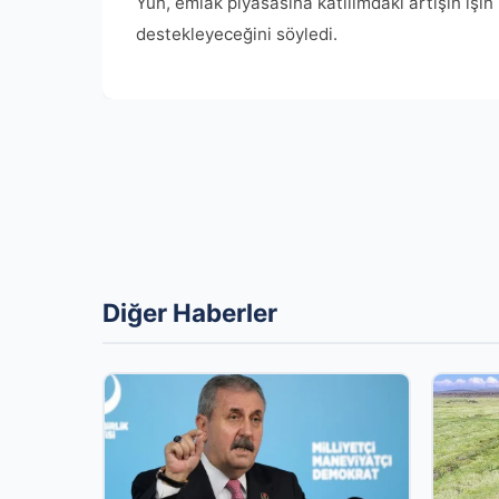
Yun, emlak piyasasına katılımdaki artışın işin
destekleyeceğini söyledi.
Diğer Haberler