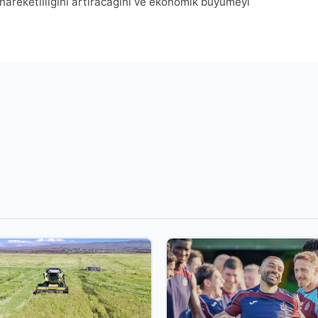
 hareketliliğini artıracağını ve ekonomik büyümeyi