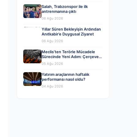
Salah, Trabzonspor ile ilk
antrenmanına çıktı
06 Ağu 2026
Yıllar Süren Bekleyişin Ardından
Anıtkabir’e Duygusal Ziyaret
06 Ağu 2026
Meclis’ten Terörle Mücadele
Sürecinde Yeni Adım: Çerçeve
Yasa Kabul Edildi
05 Ağu 2026
Yatırım araçlarının haftalık
performansı nasıl oldu?
04 Ağu 2026