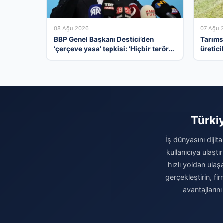
08 Ağu 2026
07 Ağu 
BBP Genel Başkanı Destici’den
Tarıms
‘çerçeve yasa’ tepkisi: ‘Hiçbir terör
üretici
örgütü mensubunun affedilmesi
kabul edilemez’
Türki
İş dünyasını dijit
kullanıcıya ulaşt
hızlı yoldan ulaş
gerçekleştirin, fi
avantajların