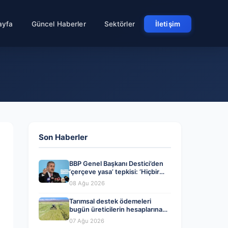
ayfa
Güncel Haberler
Sektörler
İletişim
Son Haberler
BBP Genel Başkanı Destici’den
‘çerçeve yasa’ tepkisi: ‘Hiçbir
terör örgütü mensubunun
08 Ağu 2026
affedilmesi kabul edilemez’
Tarımsal destek ödemeleri
bugün üreticilerin hesaplarına
aktarılıyor
07 Ağu 2026