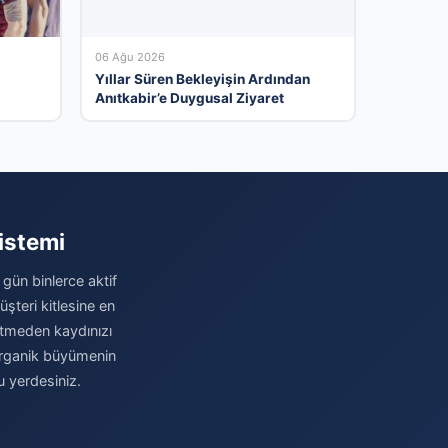
06 Ağu 2026
Yıllar Süren Bekleyişin Ardından
Anıtkabir’e Duygusal Ziyaret
istemi
 gün binlerce aktif
şteri kitlesine en
betmeden kaydınızı
e organik büyümenin
u yerdesiniz.