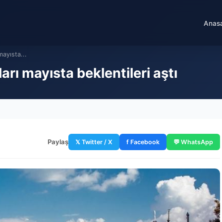
Anas
mayısta...
ları mayısta beklentileri aştı
Paylaş
𝕏 Twitter / X
f Facebook
💬 WhatsApp