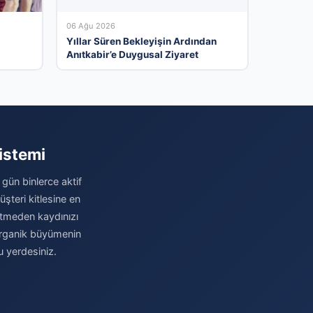
06 Ağu 2026
Yıllar Süren Bekleyişin Ardından
Anıtkabir’e Duygusal Ziyaret
istemi
 gün binlerce aktif
şteri kitlesine en
betmeden kaydınızı
e organik büyümenin
u yerdesiniz.