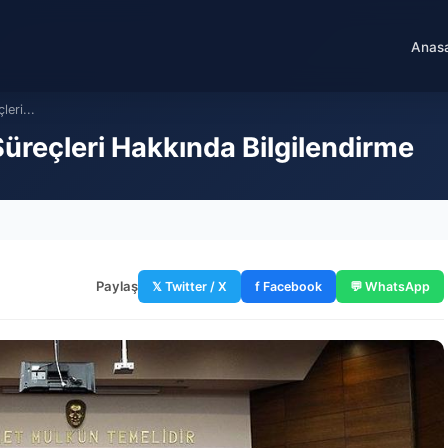
Anas
leri...
Süreçleri Hakkında Bilgilendirme
Paylaş
𝕏 Twitter / X
f Facebook
💬 WhatsApp