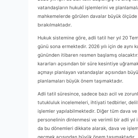
vatandaşların hukukî işlemlerini ve planlama
mahkemelerde görülen davalar büyük ölçüde d
bırakılmaktadır.
Hukuk sistemine göre, adli tatil her yıl 20 
günü sona ermektedir. 2026 yılı için de aynı kur
gününden itibaren resmen başlamış olacaktır.
kararları açısından bir süre kesintiye uğrama
açmayı planlayan vatandaşlar açısından büyük
planlamaları büyük önem taşımaktadır.
Adli tatil süresince, sadece bazı acil ve zor
tutukluluk incelemeleri, ihtiyati tedbirler, de
işlemler yapılabilmektedir. Diğer tüm dava ve
personelinin dinlenmesi ve verimli bir adli y
da bu dönemleri dikkate alarak, dava ve işle
geçmek açısından büyük önem taşımaktadır.