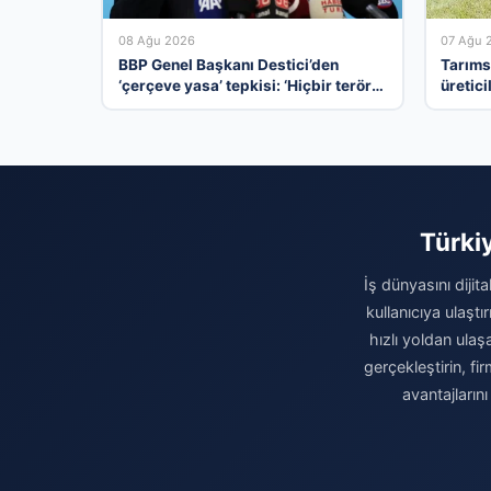
08 Ağu 2026
07 Ağu 
BBP Genel Başkanı Destici’den
Tarıms
‘çerçeve yasa’ tepkisi: ‘Hiçbir terör
üretici
örgütü mensubunun affedilmesi
kabul edilemez’
Türki
İş dünyasını dijit
kullanıcıya ulaşt
hızlı yoldan ulaş
gerçekleştirin, fi
avantajların