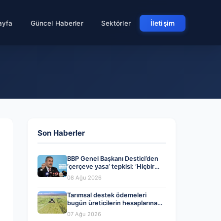
ayfa
Güncel Haberler
Sektörler
İletişim
Son Haberler
BBP Genel Başkanı Destici’den
‘çerçeve yasa’ tepkisi: ‘Hiçbir
terör örgütü mensubunun
08 Ağu 2026
affedilmesi kabul edilemez’
Tarımsal destek ödemeleri
bugün üreticilerin hesaplarına
aktarılıyor
07 Ağu 2026