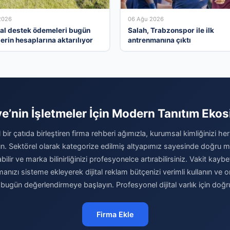
2026
06 Ağu 2026
al destek ödemeleri bugün
Salah, Trabzonspor ile ilk
lerin hesaplarına aktarılıyor
antrenmanına çıktı
ye’nin İşletmeler İçin Modern Tanıtım Ekos
al bir çatıda birleştiren firma rehberi ağımızla, kurumsal kimliğinizi her
ırın. Sektörel olarak kategorize edilmiş altyapımız sayesinde doğru mü
abilir ve marka bilinirliğinizi profesyonelce artırabilirsiniz. Vakit kay
rmanızı sisteme ekleyerek dijital reklam bütçenizi verimli kullanın v
ı bugün değerlendirmeye başlayın. Profesyonel dijital varlık için doğr
Firma Ekle