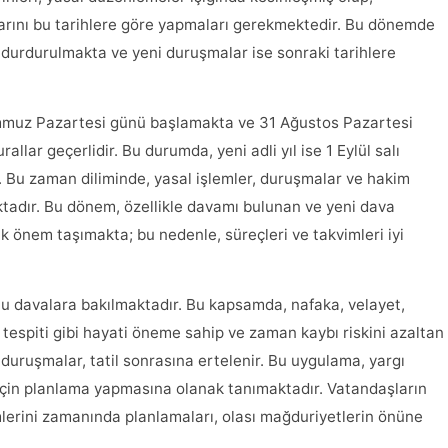
larını bu tarihlere göre yapmaları gerekmektedir. Bu dönemde
urdurulmakta ve yeni duruşmalar ise sonraki tarihlere
Temmuz Pazartesi günü başlamakta ve 31 Ağustos Pazartesi
allar geçerlidir. Bu durumda, yeni adli yıl ise 1 Eylül salı
 Bu zaman diliminde, yasal işlemler, duruşmalar ve hakim
ktadır. Bu dönem, özellikle davamı bulunan ve yeni dava
 önem taşımakta; bu nedenle, süreçleri ve takvimleri iyi
unlu davalara bakılmaktadır. Bu kapsamda, nafaka, velayet,
lil tespiti gibi hayati öneme sahip ve zaman kaybı riskini azaltan
 duruşmalar, tatil sonrasına ertelenir. Bu uygulama, yargı
ıl için planlama yapmasına olanak tanımaktadır. Vatandaşların
mlerini zamanında planlamaları, olası mağduriyetlerin önüne