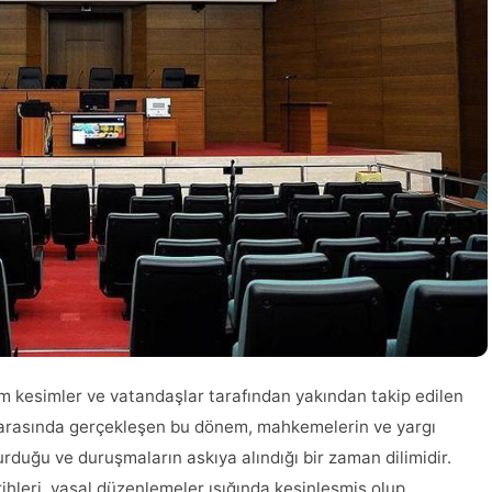
tüm kesimler ve vatandaşlar tarafından yakından takip edilen
ler arasında gerçekleşen bu dönem, mahkemelerin ve yargı
rduğu ve duruşmaların askıya alındığı bir zaman dilimidir.
tarihleri, yasal düzenlemeler ışığında kesinleşmiş olup,