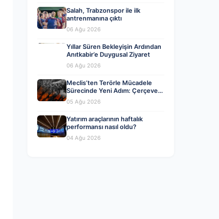
Salah, Trabzonspor ile ilk
antrenmanına çıktı
06 Ağu 2026
Yıllar Süren Bekleyişin Ardından
Anıtkabir’e Duygusal Ziyaret
06 Ağu 2026
Meclis’ten Terörle Mücadele
Sürecinde Yeni Adım: Çerçeve
Yasa Kabul Edildi
05 Ağu 2026
Yatırım araçlarının haftalık
performansı nasıl oldu?
04 Ağu 2026